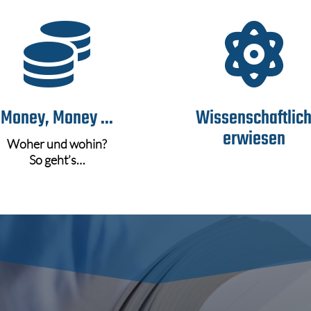


Money, Money ...
Wissenschaftlic
erwiesen
Woher und wohin?
So geht’s…