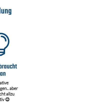
dung

braucht
an
ative
gen.. aber
cht allzu
tiv 😉