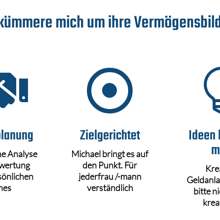
 kümmere mich um ihre Vermögensbil


planung
Zielgerichtet
Ideen 
m
he Analyse
Michael bringt es auf
wertung
den Punkt. Für
Kre
sönlichen
jederfrau /-mann
Geldanla
nes
verständlich
bitte ni
krea