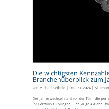
Die wichtigsten Kennzahle
Branchenüberblick zum J
von
Michael Seibold
|
Dez. 31, 2024
|
Aktienan
Der Jahreswechsel steht vor der Tür – die per
Ihr Portfolio zu bringen! Eine kluge Aktienau