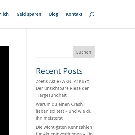
 ich
Geld sparen
Blog
Kontakt
Suchen
Recent Posts
Zoetis Aktie (WKN: A1KBYX) –
Der unsichtbare Riese der
Tiergesundheit
Warum du einen Crash
lieben solltest – und wie du
ihn meisterst
Die wichtigsten Kennzahlen
für Aktieninvestitionen – Ein