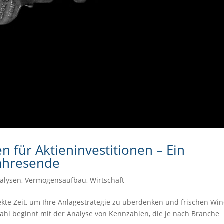
n für Aktieninvestitionen – Ein
ahresende
alysen
,
Vermögensaufbau
,
Wirtschaft
fekte Zeit, um Ihre Anlagestrategie zu überdenken und frischen Win
swahl beginnt mit der Analyse von Kennzahlen, die je nach Branche