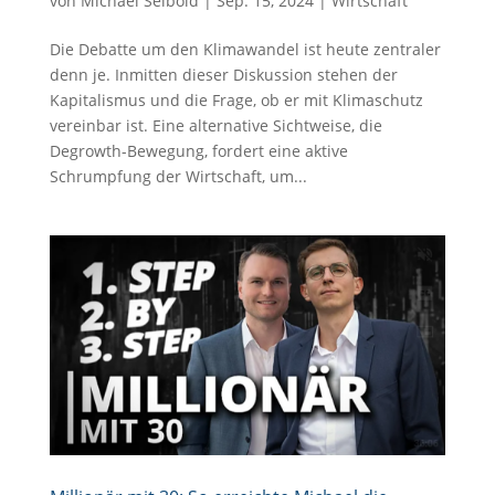
von
Michael Seibold
|
Sep. 15, 2024
|
Wirtschaft
Die Debatte um den Klimawandel ist heute zentraler
denn je. Inmitten dieser Diskussion stehen der
Kapitalismus und die Frage, ob er mit Klimaschutz
vereinbar ist. Eine alternative Sichtweise, die
Degrowth-Bewegung, fordert eine aktive
Schrumpfung der Wirtschaft, um...